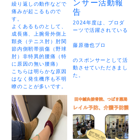
ンサー活動報
繰り返しの動作などで
告
痛みが起こるもので
す。

2024年度は、プロダ
よくあるものとして、
ーツで活躍されている

成長痛、上腕骨外側上
顆炎（テニス肘）肘関
藤原徹也プロ

節内側靭帯損傷（野球
肘）非特異的腰痛（特
のスポンサーとして活
に原因の無い腰痛）

動させていただきまし
こちらは明らかな原因
た。
はなく発生機序も不明
瞭のことが多いです。