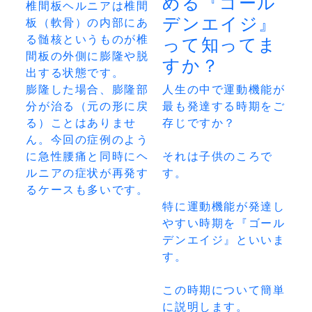
める『ゴール
椎間板ヘルニアは椎間
デンエイジ』
板（軟骨）の内部にあ
る髄核というものが椎
って知ってま
間板の外側に膨隆や脱
すか？
出する状態です。

膨隆した場合、膨隆部
人生の中で運動機能が
分が治る（元の形に戻
最も発達する時期をご
る）ことはありませ
存じですか？

ん。今回の症例のよう
に急性腰痛と同時にヘ
それは子供のころで
ルニアの症状が再発す
す。

るケースも多いです。
特に運動機能が発達し
やすい時期を『ゴール
デンエイジ』といいま
す。

この時期について簡単
に説明します。