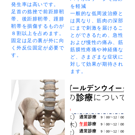
発生率は高いです。

を軽減

足首の捻挫で前距腓靭
一般的な低周波治療と
帯、後距腓靭帯、踵腓
は異なり、筋肉の深部
靭帯を損傷するものが
にまで刺激を届けるこ
８割以上を占めます。

とができるため、急性
固定は足の裏が外に向
および慢性の痛み、筋
く外反位固定が必要で
筋膜性疼痛や神経痛な
す。
ど、さまざまな症状に
対して効果が期待され
ます。