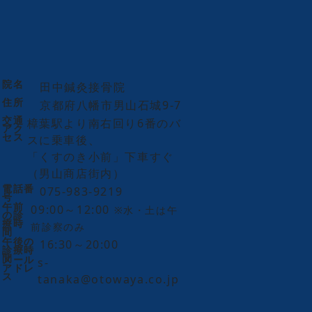
院名
田中鍼灸接骨院
住所
京都府八幡市男山石城9-7
交通
樟葉駅より南右回り6番のバ
アク
セス
スに乗車後、
「くすのき小前」下車すぐ
（男山商店街内）
電話番
075-983-9219
号
午前
09:00～12:00
※水・土は午
の診
療時
前診察のみ
間
午後の
16:30～20:00
診療時
間
メール
s-
アドレ
ス
tanaka@otowaya.co.jp